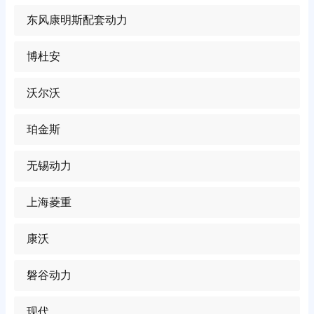
东风康明斯配套动力
博杜安
沃尔沃
珀金斯
无锡动力
上海菱重
康沃
磐谷动力
现代