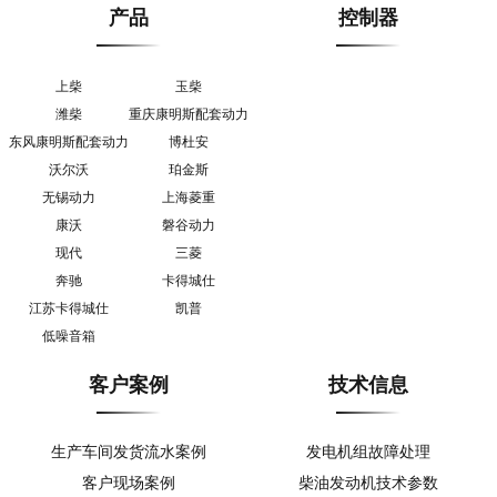
产品
控制器
上柴
玉柴
潍柴
重庆康明斯配套动力
东风康明斯配套动力
博杜安
沃尔沃
珀金斯
无锡动力
上海菱重
康沃
磐谷动力
现代
三菱
奔驰
卡得城仕
江苏卡得城仕
凯普
低噪音箱
客户案例
技术信息
生产车间发货流水案例
发电机组故障处理
客户现场案例
柴油发动机技术参数