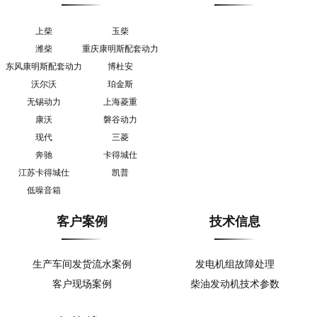
上柴
玉柴
潍柴
重庆康明斯配套动力
东风康明斯配套动力
博杜安
沃尔沃
珀金斯
无锡动力
上海菱重
康沃
磐谷动力
现代
三菱
奔驰
卡得城仕
江苏卡得城仕
凯普
低噪音箱
客户案例
技术信息
生产车间发货流水案例
发电机组故障处理
客户现场案例
柴油发动机技术参数