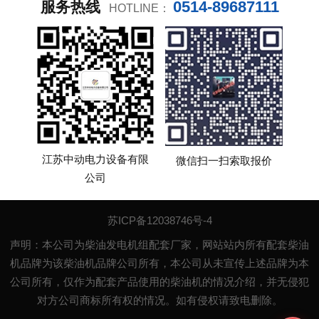
0514-89687111
服务热线
HOTLINE：
江苏中动电力设备有限
微信扫一扫索取报价
公司
苏ICP备12038746号-4
声明：本公司为柴油发电机组配套厂家，网站站内所有配套柴油
机品牌为该柴油机品牌公司所有，本公司从未宣传上述品牌为本
公司所有，仅作为配套产品使用的柴油机的情况介绍，并无侵犯
对方公司商标所有权的情况。如有侵权请致电删除。