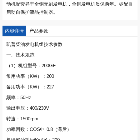
动机配套昇丰全铜无刷发电机，全铜发电机质保两年。标配自
启动自保护液晶控制器。
内容详情
产品参数
凯普柴油发电机组技术参数
一、技术规范
（1）机组型号：200GF
常用功率（KW）：200
备用功率（KW）：227
频率：50Hz
输出电压：400/230V
转速：1500rpm
功率因数：COSΦ=0.8（滞后）
机组燃油耗(g/Kw*h)：200