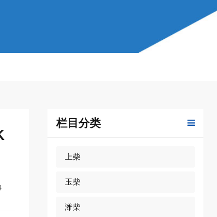
栏目分类
K
上柴
玉柴
4
潍柴