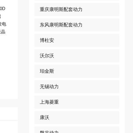
0D
重庆康明斯配套动力
启
发电
东风康明斯配套动力
液晶
博杜安
沃尔沃
珀金斯
无锡动力
上海菱重
康沃
磐谷动力