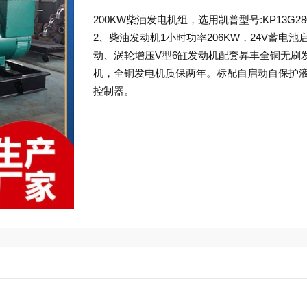
200KW柴油发电机组，选用凯普型号:KP13G28
2、柴油发动机1小时功率206KW，24V蓄电池
动、涡轮增压V型6缸发动机配套昇丰全铜无刷
机，全铜发电机质保两年。标配自启动自保护
控制器。