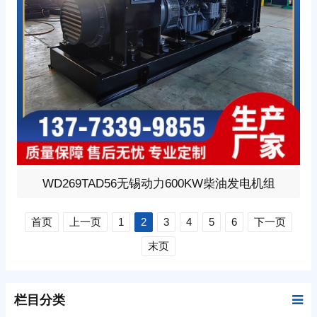
600KW柴油发电机组，选用无锡动力型号:WD269TAD5
WD269TAD56无锡动力600KW柴油发电机组
6、柴油发动机1小时功率616KW，24V蓄电池启动、涡轮
增压V型12缸发动机配套昇丰全铜无刷发电机，全铜发电
首页
上一页
1
2
3
4
5
6
下一页
机质保两年。标配自启动自保护液晶控制器。
末页
栏目分类