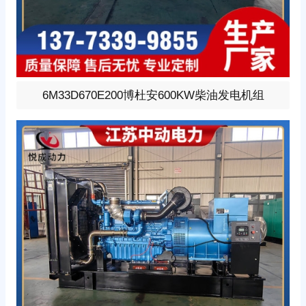
600KW柴油发电机组，选用博杜安型号:6M33D670E200、
6M33D670E200博杜安600KW柴油发电机组
柴油发动机1小时功率670KW，24V蓄电池启动、涡轮增压
V型6缸发动机配套昇丰全铜无刷发电机，全铜发电机质保
两年。标配自启动自保护液晶控制器。