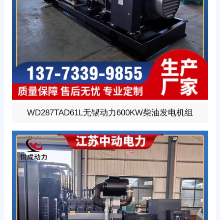
600KW柴油发电机组，选用无锡动力型号:WD287TAD61
WD287TAD61L无锡动力600KW柴油发电机组
L、柴油发动机1小时功率680KW，24V蓄电池启动、涡轮
增压V型12缸发动机配套昇丰全铜无刷发电机，全铜发电
机质保两年。标配自启动自保护液晶控制器。