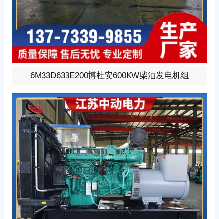
600KW柴油发电机组，选用博杜安型号:6M33D633E200、
6M33D633E200博杜安600KW柴油发电机组
柴油发动机1小时功率633KW，24V蓄电池启动、涡轮增压
V型6缸发动机配套昇丰全铜无刷发电机，全铜发电机质保
两年。标配自启动自保护液晶控制器。