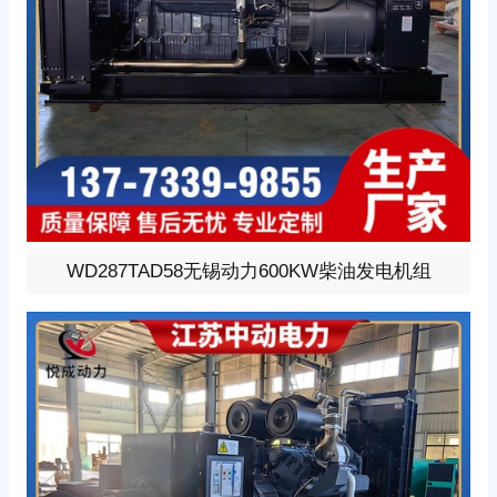
600KW柴油发电机组，选用无锡动力型号:WD287TAD5
WD287TAD58无锡动力600KW柴油发电机组
8、柴油发动机1小时功率638KW，24V蓄电池启动、涡轮
增压V型12缸发动机配套昇丰全铜无刷发电机，全铜发电
机质保两年。标配自启动自保护液晶控制器。