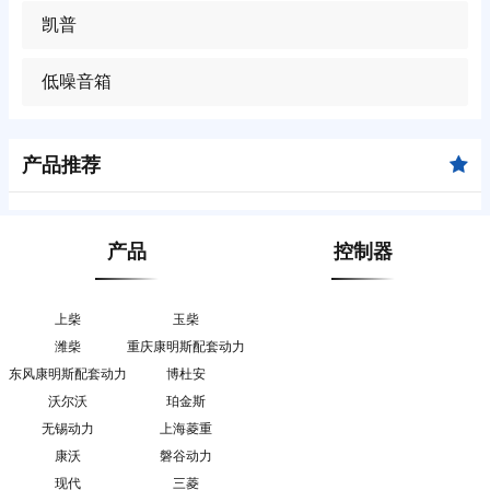
凯普
低噪音箱
产品推荐
产品
控制器
上柴
玉柴
潍柴
重庆康明斯配套动力
东风康明斯配套动力
博杜安
沃尔沃
珀金斯
无锡动力
上海菱重
康沃
磐谷动力
现代
三菱