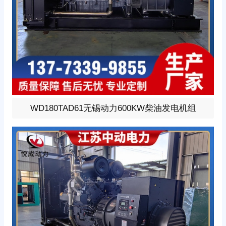
600KW柴油发电机组，选用无锡动力型号:WD180TAD6
WD180TAD61无锡动力600KW柴油发电机组
1、柴油发动机1小时功率680KW，24V蓄电池启动、涡轮
增压V型12缸发动机配套昇丰全铜无刷发电机，全铜发电
机质保两年。标配自启动自保护液晶控制器。