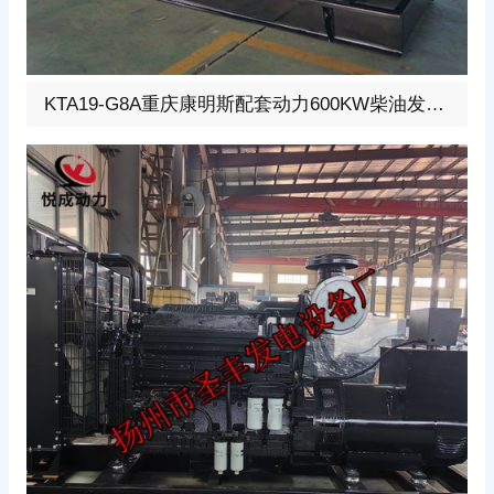
600KW柴油发电机组，选用重庆康明斯配套动力型号:KTA
KTA19-G8A重庆康明斯配套动力600KW柴油发电机组
19-G8A、柴油发动机1小时功率610KW，24V蓄电池启
动、涡轮增压V型6缸发动机配套昇丰全铜无刷发电机，全
铜发电机质保两年。标配自启动自保护液晶控制器。