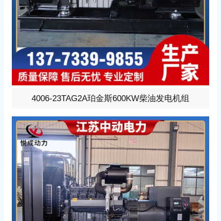
600KW柴油发电机组，选用上柴动力型号:4006-23TAG2
4006-23TAG2A珀金斯600KW柴油发电机组
A、柴油发动机1小时功率682W，24V蓄电池启动、涡轮增
压V型6缸发动机配套昇丰全铜无刷发电机，全铜发电机质
保两年。标配自启动自保护液晶控制器。