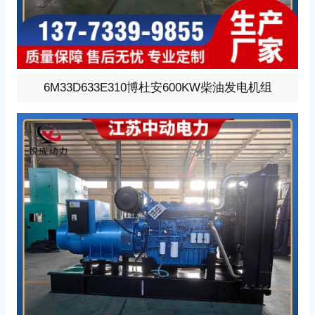
600KW柴油发电机组，选用博杜安型号:6M33D633E310、
6M33D633E310博杜安600KW柴油发电机组
柴油发动机1小时功率633KW，24V蓄电池启动、涡轮增压
V型6缸发动机配套昇丰全铜无刷发电机，全铜发电机质保
两年。标配自启动自保护液晶控制器。