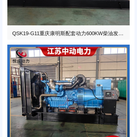
600KW柴油发电机组，选用重庆康明斯配套动力型号:QSK
QSK19-G11重庆康明斯配套动力600KW柴油发电机组
19-G11、柴油发动机1小时功率667KW，24V蓄电池启
动、涡轮增压V型6缸发动机配套昇丰全铜无刷发电机，全
铜发电机质保两年。标配自启动自保护液晶控制器。