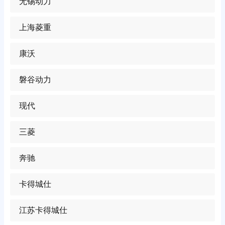
无锡动力
上海菱重
康沃
磐谷动力
现代
三菱
奔驰
卡得城仕
江苏卡得城仕