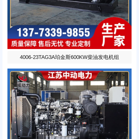
600KW柴油发电机组，选用上柴动力型号:4006-23TAG3
4006-23TAG3A珀金斯600KW柴油发电机组
A、柴油发动机1小时功率679W，24V蓄电池启动、涡轮增
压V型6缸发动机配套昇丰全铜无刷发电机，全铜发电机质
保两年。标配自启动自保护液晶控制器。