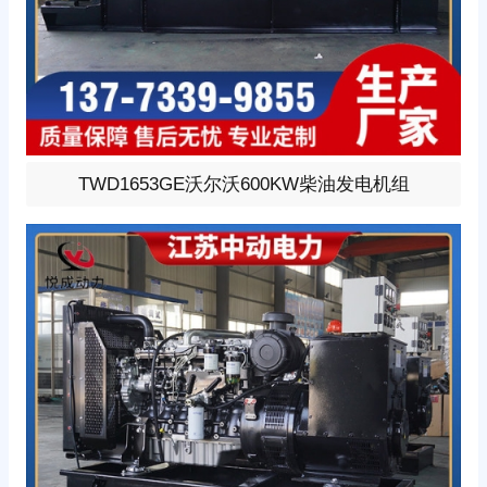
600KW柴油发电机组，选用沃尔沃型号:TWD1653GE、柴
TWD1653GE沃尔沃600KW柴油发电机组
油发动机1小时功率621KW，24V蓄电池启动、涡轮增压V
型6缸发动机配套昇丰全铜无刷发电机，全铜发电机质保两
年。标配自启动自保护液晶控制器。