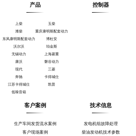
产品
控制器
上柴
玉柴
潍柴
重庆康明斯配套动力
东风康明斯配套动力
博杜安
沃尔沃
珀金斯
无锡动力
上海菱重
康沃
磐谷动力
现代
三菱
奔驰
卡得城仕
江苏卡得城仕
凯普
低噪音箱
客户案例
技术信息
生产车间发货流水案例
发电机组故障处理
客户现场案例
柴油发动机技术参数