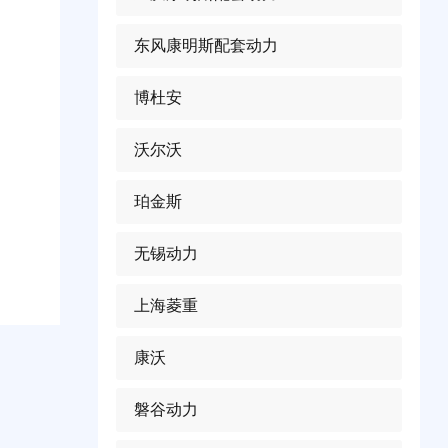
东风康明斯配套动力
博杜安
沃尔沃
珀金斯
无锡动力
上海菱重
康沃
磐谷动力