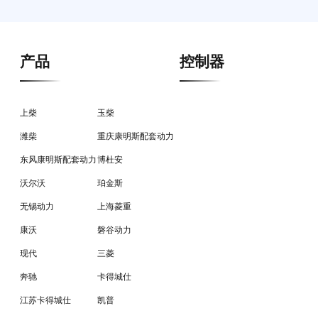
产品
控制器
上柴
玉柴
潍柴
重庆康明斯配套动力
东风康明斯配套动力
博杜安
沃尔沃
珀金斯
无锡动力
上海菱重
康沃
磐谷动力
现代
三菱
奔驰
卡得城仕
江苏卡得城仕
凯普