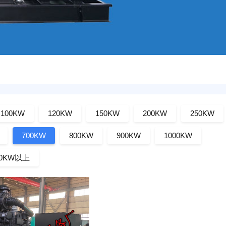
100KW
120KW
150KW
200KW
250KW
700KW
800KW
900KW
1000KW
00KW以上