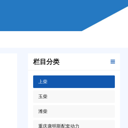
栏目分类
上柴
玉柴
潍柴
重庆康明斯配套动力