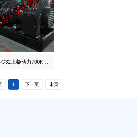
油发电机组，选用上柴动力
6KTAA25-G32上柴动力700KW柴油发电机组
A25-G32、柴油发动机1小
KW，24V蓄电池启动、涡
6缸发动机配套昇丰全铜无
页
1
下一页
末页
全铜发电机质保两年。标
保护液晶控制器。