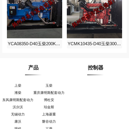
YCA08350-D40玉柴200KW柴油发电机组
YCMK10435-D40玉柴300KW柴油发电机组
产品
控制器
上柴
玉柴
潍柴
重庆康明斯配套动力
东风康明斯配套动力
博杜安
沃尔沃
珀金斯
无锡动力
上海菱重
康沃
磐谷动力
现代
三菱