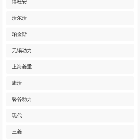
博杜安
沃尔沃
珀金斯
无锡动力
上海菱重
康沃
磐谷动力
现代
三菱