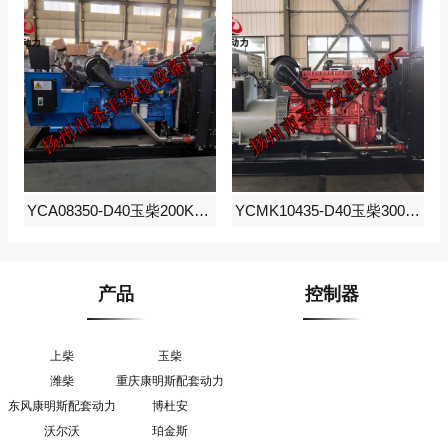
YCA08350-D40玉柴200KW柴油发电机组
YCMK10435-D40玉柴300KW柴油发电机组
产品
控制器
上柴
玉柴
潍柴
重庆康明斯配套动力
东风康明斯配套动力
博杜安
沃尔沃
珀金斯