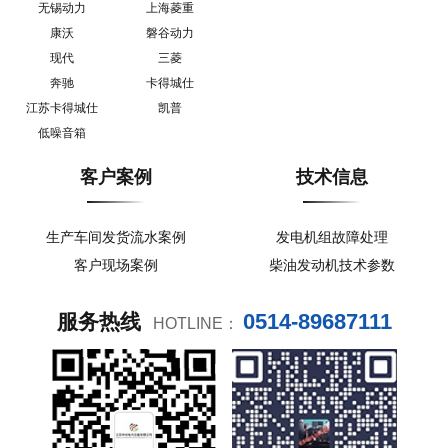
无锡动力
上海菱重
康沃
磐谷动力
现代
三菱
奔驰
卡得城仕
江苏卡得城仕
凯普
低噪音箱
客户案例
技术信息
生产车间发货流水案例
发电机组故障处理
客户现场案例
柴油发动机技术参数
0514-89687111
服务热线
HOTLINE：