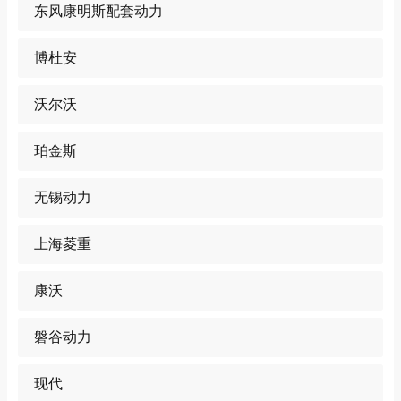
东风康明斯配套动力
博杜安
沃尔沃
珀金斯
无锡动力
上海菱重
康沃
磐谷动力
现代