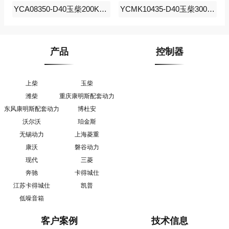
YCA08350-D40玉柴200KW柴油发电机组
YCMK10435-D40玉柴300KW柴油发电机组
产品
控制器
上柴
玉柴
潍柴
重庆康明斯配套动力
东风康明斯配套动力
博杜安
沃尔沃
珀金斯
无锡动力
上海菱重
康沃
磐谷动力
现代
三菱
奔驰
卡得城仕
江苏卡得城仕
凯普
低噪音箱
客户案例
技术信息