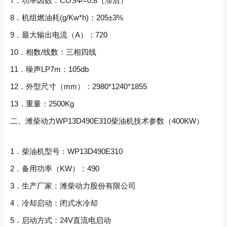
7．功率因数：COSΦ=0.8（滞后）
8．机组燃油耗(g/Kw*h)：205±3%
9．最大输出电流（A）：720
10．相数/线数：三相四线
11．噪声LP7m：105db
12．外型尺寸（mm）：2980*1240*1855
13．重量：2500Kg
二、潍柴动力WP13D490E310柴油机技术参数（400KW）
1．柴油机型号：WP13D490E310
2．备用功率（KW）：490
3．生产厂家：潍柴动力股份有限公司
4．冷却启动：闭式水冷却
5．启动方式：24V直流电启动