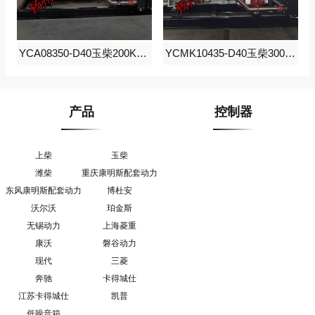
YCA08350-D40玉柴200KW柴油发电机组
YCMK10435-D40玉柴300KW柴油发电机组
产品
控制器
上柴
玉柴
潍柴
重庆康明斯配套动力
东风康明斯配套动力
博杜安
沃尔沃
珀金斯
无锡动力
上海菱重
康沃
磐谷动力
现代
三菱
奔驰
卡得城仕
江苏卡得城仕
凯普
低噪音箱