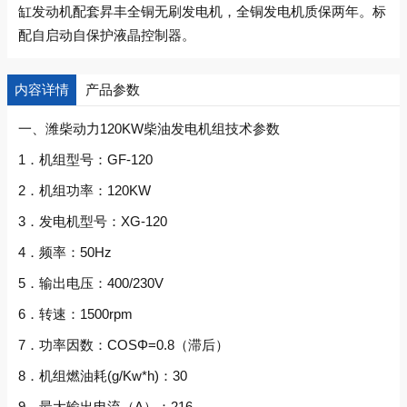
缸发动机配套昇丰全铜无刷发电机，全铜发电机质保两年。标
配自启动自保护液晶控制器。
内容详情
产品参数
一、潍柴动力120KW柴油发电机组技术参数
1．机组型号：GF-120
2．机组功率：120KW
3．发电机型号：XG-120
4．频率：50Hz
5．输出电压：400/230V
6．转速：1500rpm
7．功率因数：COSΦ=0.8（滞后）
8．机组燃油耗(g/Kw*h)：30
9．最大输出电流（A）：216