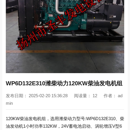
WP6D132E310潍柴动力120KW柴油发电机组
发布日期：
2025-02-20 15:36:28
阅读量：
12
作者：
ad
min
120KW柴油发电机组，选用潍柴动力型号:WP6D132E310、柴
油发动机1小时功率132KW，24V蓄电池启动、涡轮增压V型6