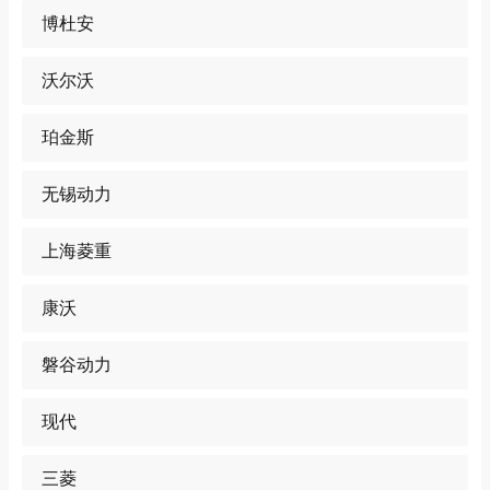
博杜安
沃尔沃
珀金斯
无锡动力
上海菱重
康沃
磐谷动力
现代
三菱