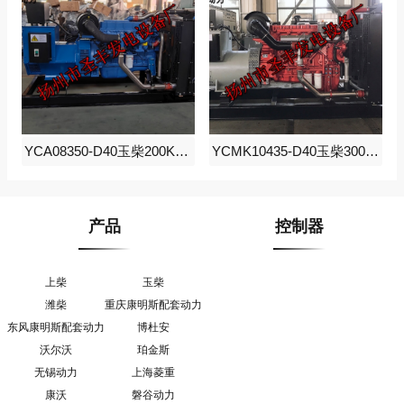
YCA08350-D40玉柴200KW柴油发电机组
YCMK10435-D40玉柴300KW柴油发电机组
产品
控制器
上柴
玉柴
潍柴
重庆康明斯配套动力
东风康明斯配套动力
博杜安
沃尔沃
珀金斯
无锡动力
上海菱重
康沃
磐谷动力