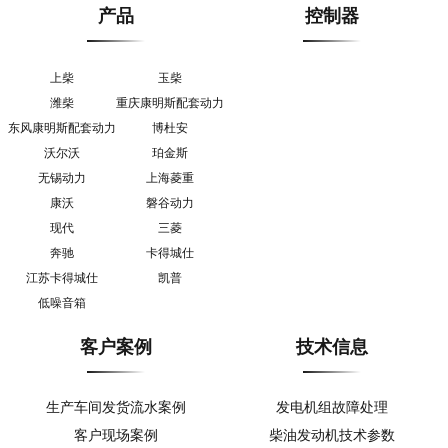
产品
控制器
上柴
玉柴
潍柴
重庆康明斯配套动力
东风康明斯配套动力
博杜安
沃尔沃
珀金斯
无锡动力
上海菱重
康沃
磐谷动力
现代
三菱
奔驰
卡得城仕
江苏卡得城仕
凯普
低噪音箱
客户案例
技术信息
生产车间发货流水案例
发电机组故障处理
客户现场案例
柴油发动机技术参数