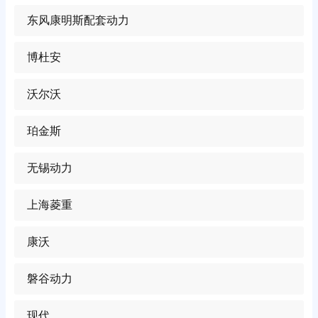
东风康明斯配套动力
博杜安
沃尔沃
珀金斯
无锡动力
上海菱重
康沃
磐谷动力
现代