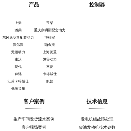
产品
控制器
上柴
玉柴
潍柴
重庆康明斯配套动力
东风康明斯配套动力
博杜安
沃尔沃
珀金斯
无锡动力
上海菱重
康沃
磐谷动力
现代
三菱
奔驰
卡得城仕
江苏卡得城仕
凯普
低噪音箱
客户案例
技术信息
生产车间发货流水案例
发电机组故障处理
客户现场案例
柴油发动机技术参数