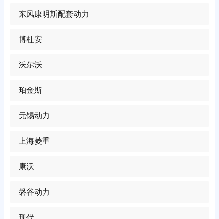
东风康明斯配套动力
博杜安
沃尔沃
珀金斯
无锡动力
上海菱重
康沃
磐谷动力
现代